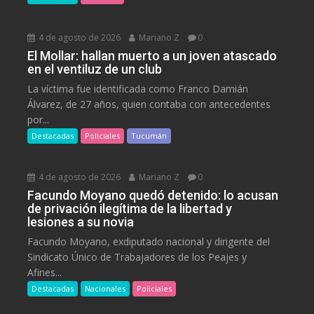
4 de agosto de 2026
Mariano Z
0
El Mollar: hallan muerto a un joven atascado
en el ventiluz de un club
La víctima fue identificada como Franco Damián
Álvarez, de 27 años, quien contaba con antecedentes
por...
Destacadas
Policiales
Tucumán
4 de agosto de 2026
Mariano Z
0
Facundo Moyano quedó detenido: lo acusan
de privación ilegítima de la libertad y
lesiones a su novia
Facundo Moyano, exdiputado nacional y dirigente del
Sindicato Único de Trabajadores de los Peajes y
Afines...
Destacadas
Nacionales
Policiales