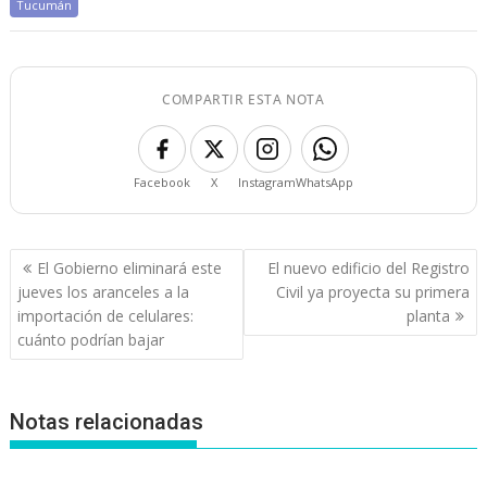
Tucumán
COMPARTIR ESTA NOTA
Facebook
X
Instagram
WhatsApp
Navegación
El Gobierno eliminará este
El nuevo edificio del Registro
de
jueves los aranceles a la
Civil ya proyecta su primera
entradas
importación de celulares:
planta
cuánto podrían bajar
Notas relacionadas