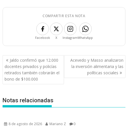
COMPARTIR ESTA NOTA
Facebook
X
Instagram
WhatsApp
Navegación
Jaldo confirmó que 12.000
Acevedo y Masso analizaron
de
docentes privados y policías
la inversión alimentaria y las
entradas
retirados también cobrarán el
políticas sociales
bono de $100.000
Notas relacionadas
8 de agosto de 2026
Mariano Z
0