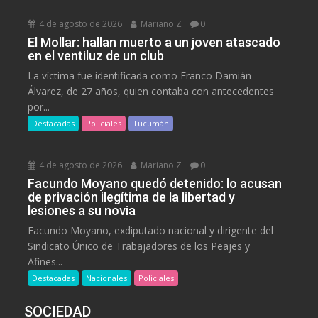
4 de agosto de 2026
Mariano Z
0
El Mollar: hallan muerto a un joven atascado
en el ventiluz de un club
La víctima fue identificada como Franco Damián
Álvarez, de 27 años, quien contaba con antecedentes
por...
Destacadas
Policiales
Tucumán
4 de agosto de 2026
Mariano Z
0
Facundo Moyano quedó detenido: lo acusan
de privación ilegítima de la libertad y
lesiones a su novia
Facundo Moyano, exdiputado nacional y dirigente del
Sindicato Único de Trabajadores de los Peajes y
Afines...
Destacadas
Nacionales
Policiales
SOCIEDAD