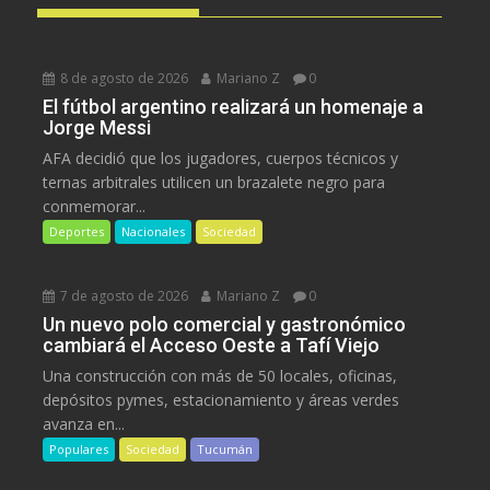
8 de agosto de 2026
Mariano Z
0
El fútbol argentino realizará un homenaje a
Jorge Messi
AFA decidió que los jugadores, cuerpos técnicos y
ternas arbitrales utilicen un brazalete negro para
conmemorar...
Deportes
Nacionales
Sociedad
7 de agosto de 2026
Mariano Z
0
Un nuevo polo comercial y gastronómico
cambiará el Acceso Oeste a Tafí Viejo
Una construcción con más de 50 locales, oficinas,
depósitos pymes, estacionamiento y áreas verdes
avanza en...
Populares
Sociedad
Tucumán