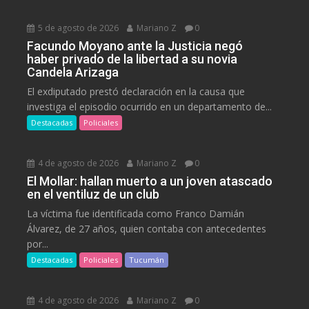
5 de agosto de 2026
Mariano Z
0
Facundo Moyano ante la Justicia negó
haber privado de la libertad a su novia
Candela Arizaga
El exdiputado prestó declaración en la causa que
investiga el episodio ocurrido en un departamento de...
Destacadas
Policiales
4 de agosto de 2026
Mariano Z
0
El Mollar: hallan muerto a un joven atascado
en el ventiluz de un club
La víctima fue identificada como Franco Damián
Álvarez, de 27 años, quien contaba con antecedentes
por...
Destacadas
Policiales
Tucumán
4 de agosto de 2026
Mariano Z
0