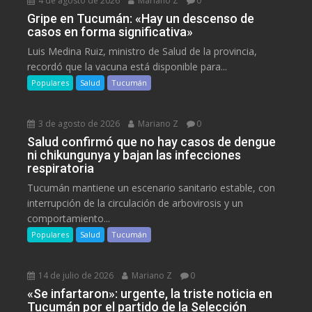
4 de agosto de 2026
Mariano Z
0
Gripe en Tucumán: «Hay un descenso de
casos en forma significativa»
Luis Medina Ruiz, ministro de Salud de la provincia,
recordó que la vacuna está disponible para...
Populares
Salud
Tucumán
3 de agosto de 2026
Mariano Z
0
Salud confirmó que no hay casos de dengue
ni chikungunya y bajan las infecciones
respiratoria
Tucumán mantiene un escenario sanitario estable, con
interrupción de la circulación de arbovirosis y un
comportamiento...
Populares
Salud
Tucumán
14 de julio de 2026
Mariano Z
0
«Se infartaron»: urgente, la triste noticia en
Tucumán por el partido de la Selección