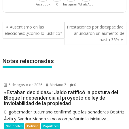
Facebook
X
Instagram
WhatsApp
Navegación
Ausentismo en las
Prestaciones por discapacidad:
de
elecciones: ¿Cómo lo justifico?
anunciaron un aumento de
entradas
hasta 35%
Notas relacionadas
5 de agosto de 2026
Mariano Z
0
«Estaban decididas»: Jaldo ratificó la postura del
Bloque Independencia al proyecto de ley de
inviolabilidad de la propiedad
El gobernador tucumano confirmó que las senadoras Beatriz
Ávila y Sandra Mendoza no acompañarán la iniciativa...
Nacionales
Política
Populares