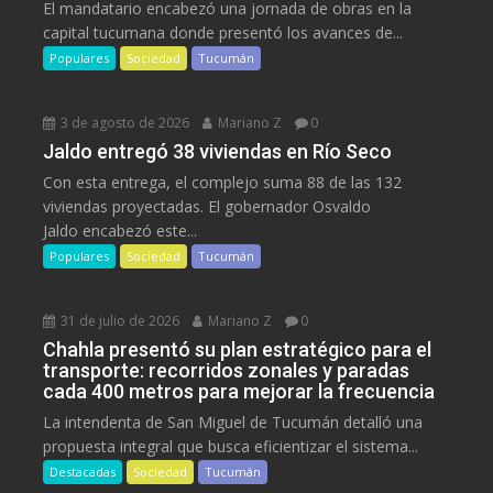
El mandatario encabezó una jornada de obras en la
capital tucumana donde presentó los avances de...
Populares
Sociedad
Tucumán
3 de agosto de 2026
Mariano Z
0
Jaldo entregó 38 viviendas en Río Seco
Con esta entrega, el complejo suma 88 de las 132
viviendas proyectadas. El gobernador Osvaldo
Jaldo encabezó este...
Populares
Sociedad
Tucumán
31 de julio de 2026
Mariano Z
0
Chahla presentó su plan estratégico para el
transporte: recorridos zonales y paradas
cada 400 metros para mejorar la frecuencia
La intendenta de San Miguel de Tucumán detalló una
propuesta integral que busca eficientizar el sistema...
Destacadas
Sociedad
Tucumán