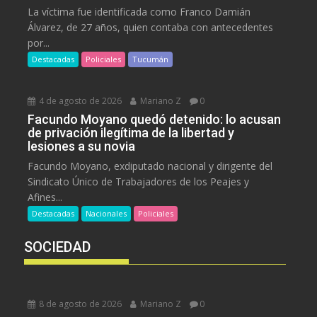
La víctima fue identificada como Franco Damián
Álvarez, de 27 años, quien contaba con antecedentes
por...
Destacadas
Policiales
Tucumán
4 de agosto de 2026
Mariano Z
0
Facundo Moyano quedó detenido: lo acusan
de privación ilegítima de la libertad y
lesiones a su novia
Facundo Moyano, exdiputado nacional y dirigente del
Sindicato Único de Trabajadores de los Peajes y
Afines...
Destacadas
Nacionales
Policiales
SOCIEDAD
8 de agosto de 2026
Mariano Z
0