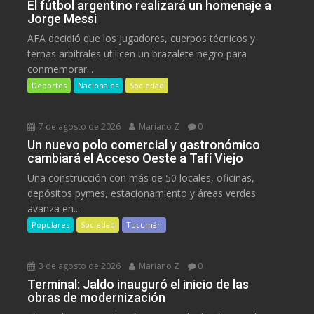
El fútbol argentino realizará un homenaje a
Jorge Messi
AFA decidió que los jugadores, cuerpos técnicos y
ternas arbitrales utilicen un brazalete negro para
conmemorar...
Deportes
Nacionales
Sociedad
7 de agosto de 2026
Mariano Z
0
Un nuevo polo comercial y gastronómico
cambiará el Acceso Oeste a Tafí Viejo
Una construcción con más de 50 locales, oficinas,
depósitos pymes, estacionamiento y áreas verdes
avanza en...
Populares
Sociedad
Tucumán
3 de agosto de 2026
Mariano Z
0
Terminal: Jaldo inauguró el inicio de las
obras de modernización