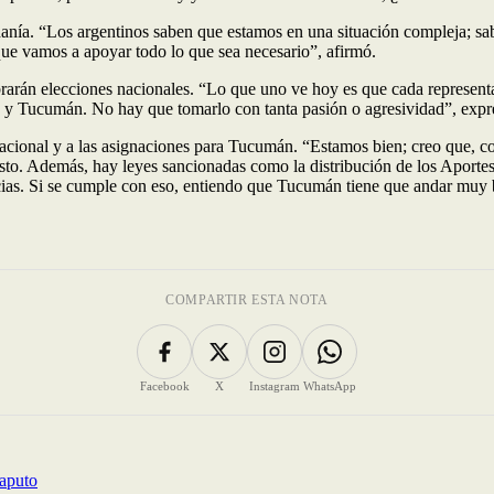
danía. “Los argentinos saben que estamos en una situación compleja; sab
que vamos a apoyar todo lo que sea necesario”, afirmó.
rarán elecciones nacionales. “Lo que uno ve hoy es que cada representant
 y Tucumán. No hay que tomarlo con tanta pasión o agresividad”, expr
Nacional y a las asignaciones para Tucumán. “Estamos bien; creo que, co
esto. Además, hay leyes sancionadas como la distribución de los Aporte
ncias. Si se cumple con eso, entiendo que Tucumán tiene que andar muy 
COMPARTIR ESTA NOTA
Facebook
X
Instagram
WhatsApp
Caputo