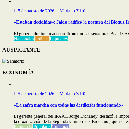
5 de agosto de 2026
Mariano Z
0
«Estaban decididas»: Jaldo ratificó la postura del Bloque I
El gobernador tucumano confirmó que las senadoras Beatriz Áv
Nacionales
Política
Populares
AUSPICIANTE
ECONOMÍA
5 de agosto de 2026
Mariano Z
0
«La zafra marcha con todas las destilerías funcionando»
El gerente general del IPAAT, Jorge Etchandy, destacó la impo
la organización de la Segunda Cumbre del Bioetanol, que se real
Economía
Populares
Tucumán