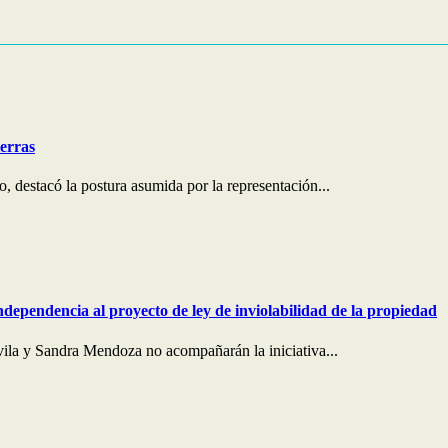
ierras
 destacó la postura asumida por la representación...
ndependencia al proyecto de ley de inviolabilidad de la propiedad
ila y Sandra Mendoza no acompañarán la iniciativa...