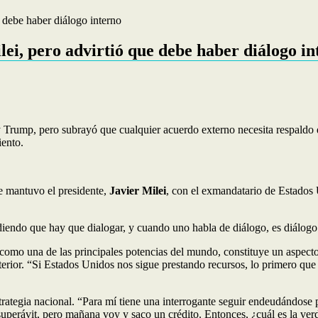
e debe haber diálogo interno
lei, pero advirtió que debe haber diálogo in
 Trump, pero subrayó que cualquier acuerdo externo necesita respaldo d
iento.
que mantuvo el presidente,
Javier Milei
, con el exmandatario de Estados
diendo que hay que dialogar, y cuando uno habla de diálogo, es diálogo 
como una de las principales potencias del mundo, constituye un aspecto 
rior. “Si Estados Unidos nos sigue prestando recursos, lo primero que va
trategia nacional. “Para mí tiene una interrogante seguir endeudándose p
superávit, pero mañana voy y saco un crédito. Entonces, ¿cuál es la ver