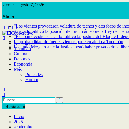
Saltar
viernes, agosto 7, 2026
al
contenido
"Los vientos provocaron voladura de techos y dos focos de inc
Acevedo ratificó la posición de Tucumán sobre la Ley de Tierr
"Estaban decididas": Jaldo ratificó la postura del Bloque Indep
La probabilidad de fuertes vientos pone en alerta a Tucumán
Actualidad
Facundo Moyano ante la Justicia negó haber privado de la libe
Tucumán
Cultura
Deportes
Economía
Más
Policiales
Humor
Ud está aquí
Inicio
2025
septiembre