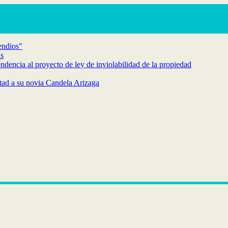
endios"
as
endencia al proyecto de ley de inviolabilidad de la propiedad
rtad a su novia Candela Arizaga