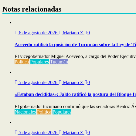
entradas
Notas relacionadas
6 de agosto de 2026
Mariano Z
0
Acevedo ratificó la posición de Tucumán sobre la Ley de T
El vicegobernador Miguel Acevedo, a cargo del Poder Ejecutivo,
Política
Populares
Tucumán
5 de agosto de 2026
Mariano Z
0
«Estaban decididas»: Jaldo ratificó la postura del Bloque I
El gobernador tucumano confirmó que las senadoras Beatriz Áv
Nacionales
Política
Populares
5 de agosto de 2026
Mariano Z
0