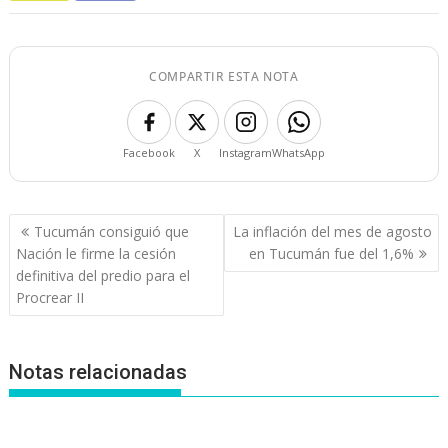
COMPARTIR ESTA NOTA
Facebook
X
Instagram
WhatsApp
Navegación
Tucumán consiguió que
La inflación del mes de agosto
de
Nación le firme la cesión
en Tucumán fue del 1,6%
entradas
definitiva del predio para el
Procrear II
Notas relacionadas