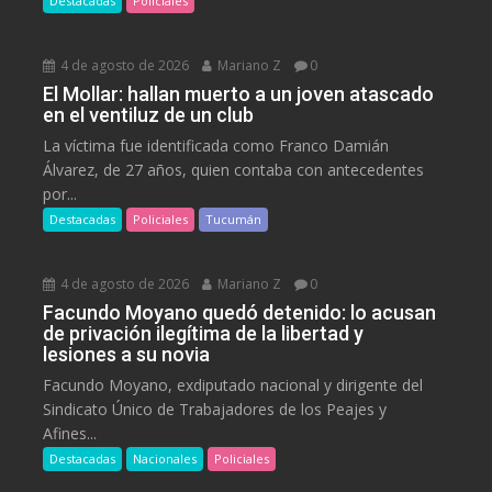
Destacadas
Policiales
4 de agosto de 2026
Mariano Z
0
El Mollar: hallan muerto a un joven atascado
en el ventiluz de un club
La víctima fue identificada como Franco Damián
Álvarez, de 27 años, quien contaba con antecedentes
por...
Destacadas
Policiales
Tucumán
4 de agosto de 2026
Mariano Z
0
Facundo Moyano quedó detenido: lo acusan
de privación ilegítima de la libertad y
lesiones a su novia
Facundo Moyano, exdiputado nacional y dirigente del
Sindicato Único de Trabajadores de los Peajes y
Afines...
Destacadas
Nacionales
Policiales