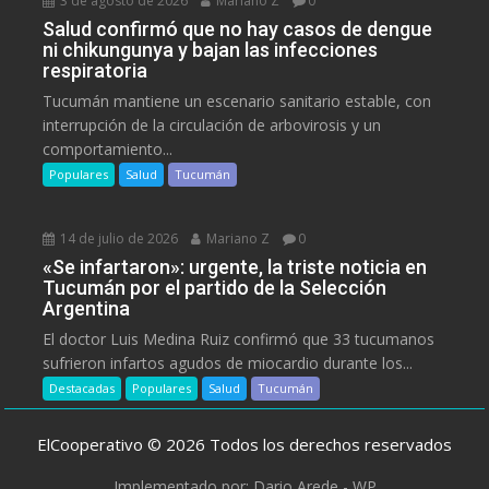
3 de agosto de 2026
Mariano Z
0
Salud confirmó que no hay casos de dengue
ni chikungunya y bajan las infecciones
respiratoria
Tucumán mantiene un escenario sanitario estable, con
interrupción de la circulación de arbovirosis y un
comportamiento...
Populares
Salud
Tucumán
14 de julio de 2026
Mariano Z
0
«Se infartaron»: urgente, la triste noticia en
Tucumán por el partido de la Selección
Argentina
El doctor Luis Medina Ruiz confirmó que 33 tucumanos
sufrieron infartos agudos de miocardio durante los...
Destacadas
Populares
Salud
Tucumán
ElCooperativo © 2026 Todos los derechos reservados