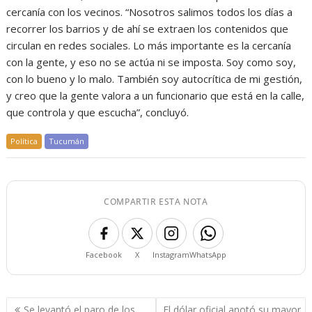
cercanía con los vecinos. “Nosotros salimos todos los días a
recorrer los barrios y de ahí se extraen los contenidos que
circulan en redes sociales. Lo más importante es la cercanía
con la gente, y eso no se actúa ni se imposta. Soy como soy,
con lo bueno y lo malo. También soy autocrítica de mi gestión,
y creo que la gente valora a un funcionario que está en la calle,
que controla y que escucha”, concluyó.
Política
Tucumán
COMPARTIR ESTA NOTA
Facebook
X
Instagram
WhatsApp
Navegación
Se levantó el paro de los
El dólar oficial anotó su mayor