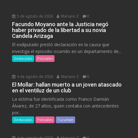
5 de agosto de 2026
Mariano Z
0
Facundo Moyano ante la Justicia negó
haber privado de la libertad a su novia
Candela Arizaga
El exdiputado prestó declaración en la causa que
investiga el episodio ocurrido en un departamento de...
Destacadas
Policiales
4 de agosto de 2026
Mariano Z
0
El Mollar: hallan muerto a un joven atascado
en el ventiluz de un club
La víctima fue identificada como Franco Damián
Álvarez, de 27 años, quien contaba con antecedentes
por...
Destacadas
Policiales
Tucumán
4 de agosto de 2026
Mariano Z
0