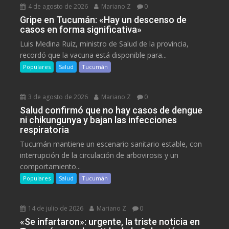
4 de agosto de 2026
Mariano Z
0
Gripe en Tucumán: «Hay un descenso de
casos en forma significativa»
Luis Medina Ruiz, ministro de Salud de la provincia,
recordó que la vacuna está disponible para...
Populares
Salud
Tucumán
3 de agosto de 2026
Mariano Z
0
Salud confirmó que no hay casos de dengue
ni chikungunya y bajan las infecciones
respiratoria
Tucumán mantiene un escenario sanitario estable, con
interrupción de la circulación de arbovirosis y un
comportamiento...
Populares
Salud
Tucumán
14 de julio de 2026
Mariano Z
0
«Se infartaron»: urgente, la triste noticia en