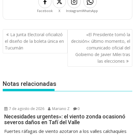
Facebook
X
Instagram
WhatsApp
Navegación
La Junta Electoral oficializó
«El Presidente tomó la
de
el diseño de la boleta única en
decisión»: último momento, el
entradas
Tucumán
comunicado oficial del
Gobierno de Javier Milei tras
las elecciones
Notas relacionadas
7 de agosto de 2026
Mariano Z
0
Necesidades urgentes»: el viento zonda ocasionó
severos daños en Tafí del Valle
Fuertes ráfagas de viento azotaron a los valles calchaquíes