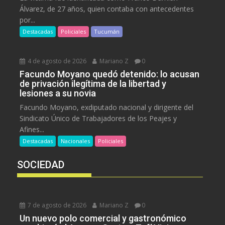
Álvarez, de 27 años, quien contaba con antecedentes
por...
Destacadas
Policiales
Tucumán
4 de agosto de 2026
Mariano Z
0
Facundo Moyano quedó detenido: lo acusan
de privación ilegítima de la libertad y
lesiones a su novia
Facundo Moyano, exdiputado nacional y dirigente del
Sindicato Único de Trabajadores de los Peajes y
Afines...
Destacadas
Nacionales
Policiales
SOCIEDAD
7 de agosto de 2026
Mariano Z
0
Un nuevo polo comercial y gastronómico