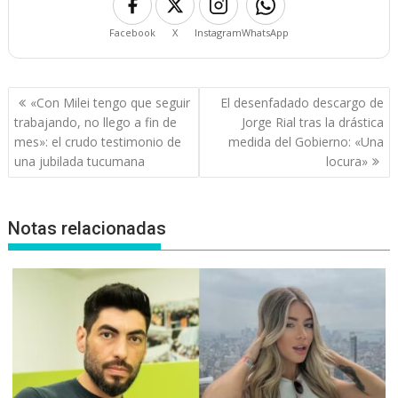
Facebook
X
Instagram
WhatsApp
Navegación
«Con Milei tengo que seguir
El desenfadado descargo de
de
trabajando, no llego a fin de
Jorge Rial tras la drástica
entradas
mes»: el crudo testimonio de
medida del Gobierno: «Una
una jubilada tucumana
locura»
Notas relacionadas