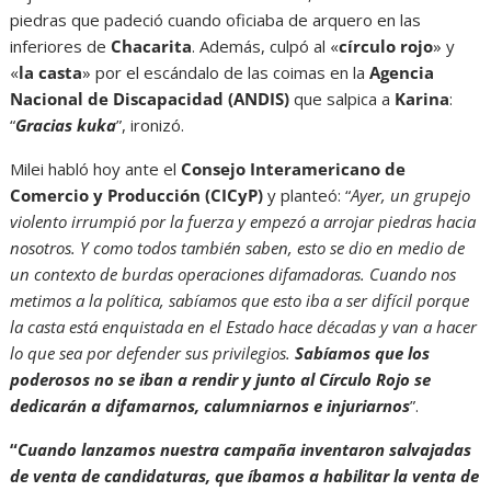
piedras que padeció cuando oficiaba de arquero en las
inferiores de
Chacarita
. Además, culpó al «
círculo rojo
» y
«
la casta
» por el escándalo de las coimas en la
Agencia
Nacional de Discapacidad (ANDIS)
que salpica a
Karina
:
“
Gracias kuka
”, ironizó.
Milei habló hoy ante el
Consejo Interamericano de
Comercio y Producción (CICyP)
y planteó: “
Ayer, un grupejo
violento irrumpió por la fuerza y empezó a arrojar piedras hacia
nosotros. Y como todos también saben, esto se dio en medio de
un contexto de burdas operaciones difamadoras. Cuando nos
metimos a la política, sabíamos que esto iba a ser difícil porque
la casta está enquistada en el Estado hace décadas y van a hacer
lo que sea por defender sus privilegios.
Sabíamos que los
poderosos no se iban a rendir y junto al Círculo Rojo se
dedicarán a difamarnos, calumniarnos e injuriarnos
”.
“
Cuando lanzamos nuestra campaña inventaron salvajadas
de venta de candidaturas, que íbamos a habilitar la venta de