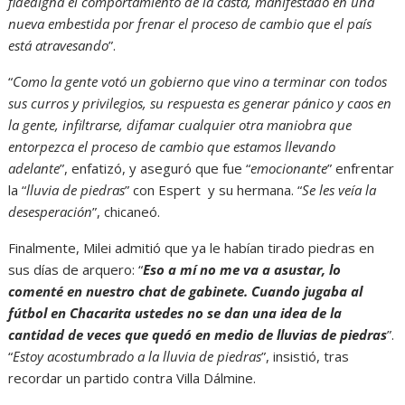
fidedigna el comportamiento de la casta, manifestado en una
nueva embestida por frenar el proceso de cambio que el país
está atravesando
”.
“
Como la gente votó un gobierno que vino a terminar con todos
sus curros y privilegios, su respuesta es generar pánico y caos en
la gente, infiltrarse, difamar cualquier otra maniobra que
entorpezca el proceso de cambio que estamos llevando
adelante
”, enfatizó, y aseguró que fue “
emocionante
” enfrentar
la “
lluvia de piedras
” con Espert y su hermana. “
Se les veía la
desesperación
”, chicaneó.
Finalmente, Milei admitió que ya le habían tirado piedras en
sus días de arquero: “
Eso a mí no me va a asustar, lo
comenté en nuestro chat de gabinete. Cuando jugaba al
fútbol en Chacarita ustedes no se dan una idea de la
cantidad de veces que quedó en medio de lluvias de piedras
”.
“
Estoy acostumbrado a la lluvia de piedras
”, insistió, tras
recordar un partido contra Villa Dálmine.