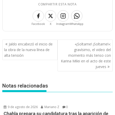
COMPARTIR ESTA NOTA
Facebook
X
Instagram
WhatsApp
Navegación
Jaldo encabezó el inicio de
«¡Soltame! ¡Soltame!»:
de
la obra de la nueva línea de
gravísimo, el video del
entradas
alta tensión
momento más tenso con
Karina Milei en el acto de este
jueves
Notas relacionadas
9 de agosto de 2026
Mariano Z
0
Chahla prepara su candidatura tras la aparición de