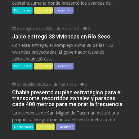
capital tucumana donde presentó los avances de...
Populares
Sociedad
Tucumán
3 de agosto de 2026
Mariano Z
0
Jaldo entregó 38 viviendas en Río Seco
Con esta entrega, el complejo suma 88 de las 132
viviendas proyectadas. El gobernador Osvaldo
Jaldo encabezó este...
Populares
Sociedad
Tucumán
31 de julio de 2026
Mariano Z
0
Chahla presentó su plan estratégico para el
transporte: recorridos zonales y paradas
cada 400 metros para mejorar la frecuencia
La intendenta de San Miguel de Tucumán detalló una
propuesta integral que busca eficientizar el sistema...
Destacadas
Sociedad
Tucumán