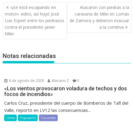
Navegación
«¡Se está escapando en
Atacaron con piedras a la
de
moto!»: video, así huyó José
caravana de Milei en Lomas
entradas
Luis Espert entre los piedrazos
de Zamora y debieron evacuar
contra el presidente Javier
a la comitiva
Milei
Notas relacionadas
6 de agosto de 2026
Mariano Z
0
«Los vientos provocaron voladura de techos y dos
focos de incendios»
Carlos Cruz, presidente del cuerpo de Bomberos de Tafí del
Valle, reportó en LV12 las consecuencias...
Clima
Populares
Tucumán