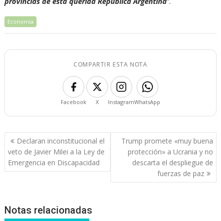
provincias de esta querida República Argentina
”.
Economía
COMPARTIR ESTA NOTA
Facebook
X
Instagram
WhatsApp
Navegación
Declaran inconstitucional el
Trump promete «muy buena
de
veto de Javier Milei a la Ley de
protección» a Ucrania y no
entradas
Emergencia en Discapacidad
descarta el despliegue de
fuerzas de paz
Notas relacionadas