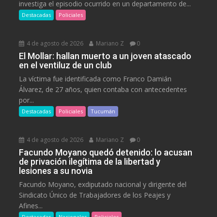
investiga el episodio ocurrido en un departamento de...
Destacadas
Policiales
4 de agosto de 2026
Mariano Z
0
El Mollar: hallan muerto a un joven atascado
en el ventiluz de un club
La víctima fue identificada como Franco Damián
Álvarez, de 27 años, quien contaba con antecedentes
por...
Destacadas
Policiales
Tucumán
4 de agosto de 2026
Mariano Z
0
Facundo Moyano quedó detenido: lo acusan
de privación ilegítima de la libertad y
lesiones a su novia
Facundo Moyano, exdiputado nacional y dirigente del
Sindicato Único de Trabajadores de los Peajes y
Afines...
Destacadas
Nacionales
Policiales