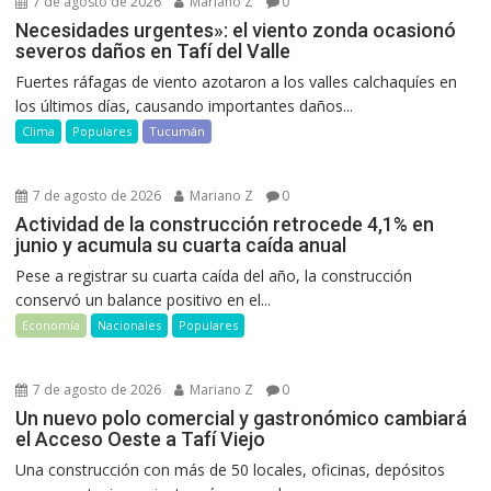
7 de agosto de 2026
Mariano Z
0
Necesidades urgentes»: el viento zonda ocasionó
severos daños en Tafí del Valle
Fuertes ráfagas de viento azotaron a los valles calchaquíes en
los últimos días, causando importantes daños...
Clima
Populares
Tucumán
7 de agosto de 2026
Mariano Z
0
Actividad de la construcción retrocede 4,1% en
junio y acumula su cuarta caída anual
Pese a registrar su cuarta caída del año, la construcción
conservó un balance positivo en el...
Economía
Nacionales
Populares
7 de agosto de 2026
Mariano Z
0
Un nuevo polo comercial y gastronómico cambiará
el Acceso Oeste a Tafí Viejo
Una construcción con más de 50 locales, oficinas, depósitos