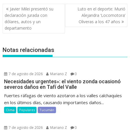
Navegación
Javier Milei presentó su
Luto en el deporte: Murió
de
declaración jurada con
Alejandra ‘Locomotora’
entradas
dólares, autos y un
Oliveras a los 47 años
departamento
Notas relacionadas
7 de agosto de 2026
Mariano Z
0
Necesidades urgentes»: el viento zonda ocasionó
severos daños en Tafí del Valle
Fuertes ráfagas de viento azotaron a los valles calchaquíes
en los últimos días, causando importantes daños...
Clima
Populares
Tucumán
7 de agosto de 2026
Mariano Z
0