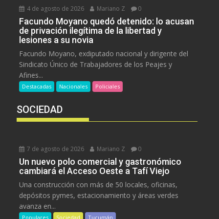
4 de agosto de 2026
Mariano Z
0
Facundo Moyano quedó detenido: lo acusan
de privación ilegítima de la libertad y
lesiones a su novia
Facundo Moyano, exdiputado nacional y dirigente del
Sindicato Único de Trabajadores de los Peajes y
Afines...
Destacadas
Nacionales
Policiales
SOCIEDAD
7 de agosto de 2026
Mariano Z
0
Un nuevo polo comercial y gastronómico
cambiará el Acceso Oeste a Tafí Viejo
Una construcción con más de 50 locales, oficinas,
depósitos pymes, estacionamiento y áreas verdes
avanza en...
Populares
Sociedad
Tucumán