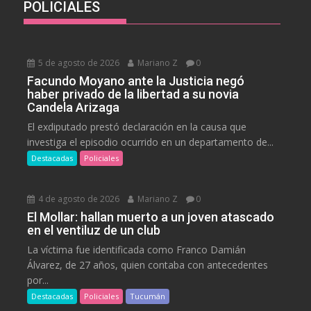
POLICIALES
5 de agosto de 2026
Mariano Z
0
Facundo Moyano ante la Justicia negó
haber privado de la libertad a su novia
Candela Arizaga
El exdiputado prestó declaración en la causa que
investiga el episodio ocurrido en un departamento de...
Destacadas
Policiales
4 de agosto de 2026
Mariano Z
0
El Mollar: hallan muerto a un joven atascado
en el ventiluz de un club
La víctima fue identificada como Franco Damián
Álvarez, de 27 años, quien contaba con antecedentes
por...
Destacadas
Policiales
Tucumán