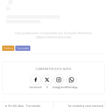
Una publicación compartida por Gonzalo Monteros
(@gonzalomonterosok)
Política
Tucumán
COMPARTIR ESTA NOTA
Facebook
X
Instagram
WhatsApp
Navegación
En 60 días, Tucumán
Se registra una mejora