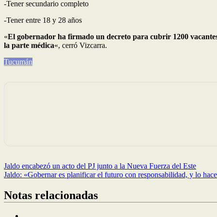
-Tener secundario completo
-Tener entre 18 y 28 años
«
El gobernador ha firmado un decreto para cubrir 1200 vacantes. 
la parte médica
«, cerró Vizcarra.
Tucumán
Navegación
Jaldo encabezó un acto del PJ junto a la Nueva Fuerza del Este
Jaldo: «Gobernar es planificar el futuro con responsabilidad, y lo ha
de
entradas
Notas relacionadas