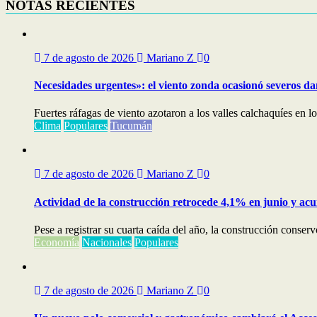
NOTAS RECIENTES
7 de agosto de 2026
Mariano Z
0
Necesidades urgentes»: el viento zonda ocasionó severos dañ
Fuertes ráfagas de viento azotaron a los valles calchaquíes en l
Clima
Populares
Tucumán
7 de agosto de 2026
Mariano Z
0
Actividad de la construcción retrocede 4,1% en junio y ac
Pese a registrar su cuarta caída del año, la construcción conserv
Economía
Nacionales
Populares
7 de agosto de 2026
Mariano Z
0