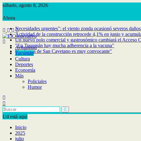
Saltar
sábado, agosto 8, 2026
al
contenido
Necesidades urgentes": el viento zonda ocasionó severos daños 
Actividad de la construcción retrocede 4,1% en junio y acumula
Un nuevo polo comercial y gastronómico cambiará el Acceso Oe
"En Tucumán hay mucha adherencia a la vacuna"
Actualidad
"La figura de San Cayetano es muy convocante"
Tucumán
Cultura
Deportes
Economía
Más
Policiales
Humor
Ud está aquí
Inicio
2025
julio