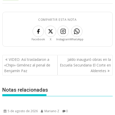
COMPARTIR ESTA NOTA
Facebook
X
Instagram
WhatsApp
Navegación
VIDEO: Así trasladaron a
Jaldo inauguró obras en la
de
«Chipi» Giménez al penal de
Escuela Secundaria El Corte en
entradas
Benjamín Paz
Alderetes
Notas relacionadas
5 de agosto de 2026
Mariano Z
0