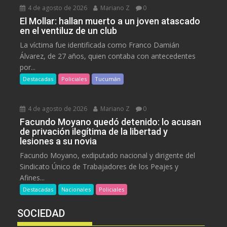
4 de agosto de 2026
Mariano Z
0
El Mollar: hallan muerto a un joven atascado
en el ventiluz de un club
La víctima fue identificada como Franco Damián
Álvarez, de 27 años, quien contaba con antecedentes
por...
Destacadas
Policiales
Tucumán
4 de agosto de 2026
Mariano Z
0
Facundo Moyano quedó detenido: lo acusan
de privación ilegítima de la libertad y
lesiones a su novia
Facundo Moyano, exdiputado nacional y dirigente del
Sindicato Único de Trabajadores de los Peajes y
Afines...
Destacadas
Nacionales
Policiales
SOCIEDAD