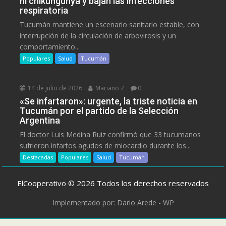
ni chikungunya y bajan las infecciones
respiratoria
Tucumán mantiene un escenario sanitario estable, con
interrupción de la circulación de arbovirosis y un
comportamiento...
Populares
Salud
Tucumán
14 de julio de 2026
Mariano Z
0
«Se infartaron»: urgente, la triste noticia en
Tucumán por el partido de la Selección
Argentina
El doctor Luis Medina Ruiz confirmó que 33 tucumanos
sufrieron infartos agudos de miocardio durante los...
Destacadas
Populares
Salud
Tucumán
ElCooperativo © 2026 Todos los derechos reservados