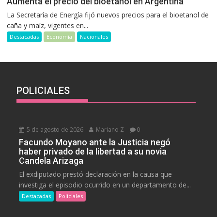
Aumenta el precio del bioetanol en Argentina
La Secretaría de Energía fijó nuevos precios para el bioetanol de
caña y maíz, vigentes en...
Destacadas
Economía
Nacionales
POLICIALES
5 de agosto de 2026
Mariano Z
0
Facundo Moyano ante la Justicia negó
haber privado de la libertad a su novia
Candela Arizaga
El exdiputado prestó declaración en la causa que
investiga el episodio ocurrido en un departamento de...
Destacadas
Policiales