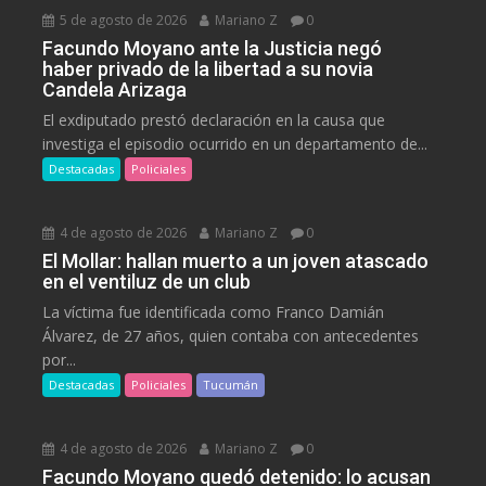
5 de agosto de 2026
Mariano Z
0
Facundo Moyano ante la Justicia negó
haber privado de la libertad a su novia
Candela Arizaga
El exdiputado prestó declaración en la causa que
investiga el episodio ocurrido en un departamento de...
Destacadas
Policiales
4 de agosto de 2026
Mariano Z
0
El Mollar: hallan muerto a un joven atascado
en el ventiluz de un club
La víctima fue identificada como Franco Damián
Álvarez, de 27 años, quien contaba con antecedentes
por...
Destacadas
Policiales
Tucumán
4 de agosto de 2026
Mariano Z
0
Facundo Moyano quedó detenido: lo acusan