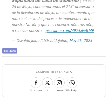
𝗘𝘅𝗽𝗹𝗮𝗻𝗮𝗱𝗮 𝗱𝗲 𝗖𝗮𝘀𝗮 𝗱𝗲 𝗚𝗼𝗯𝗶𝗲𝗿𝗻𝗼 | En este
25 de Mayo, conmemoramos el 215° aniversario
de la Revolución de Mayo, un acontecimiento que
marcó el inicio del proceso de independencia de
nuestra Nación y que nos convoca, año tras año,
a renovar nuestro…
pic.twitter.com/4P75XwAU4P
— Osvaldo Jaldo (@OsvaldoJaldo)
May 25, 2025
Tucumán
COMPARTIR ESTA NOTA
Facebook
X
Instagram
WhatsApp
Navegación