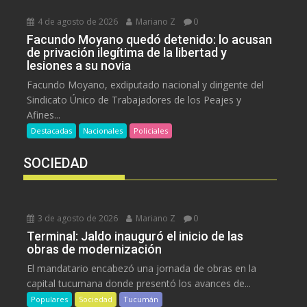
4 de agosto de 2026
Mariano Z
0
Facundo Moyano quedó detenido: lo acusan
de privación ilegítima de la libertad y
lesiones a su novia
Facundo Moyano, exdiputado nacional y dirigente del
Sindicato Único de Trabajadores de los Peajes y
Afines...
Destacadas
Nacionales
Policiales
SOCIEDAD
3 de agosto de 2026
Mariano Z
0
Terminal: Jaldo inauguró el inicio de las
obras de modernización
El mandatario encabezó una jornada de obras en la
capital tucumana donde presentó los avances de...
Populares
Sociedad
Tucumán