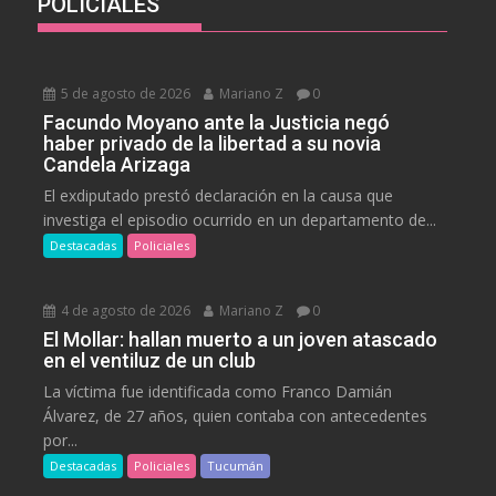
POLICIALES
5 de agosto de 2026
Mariano Z
0
Facundo Moyano ante la Justicia negó
haber privado de la libertad a su novia
Candela Arizaga
El exdiputado prestó declaración en la causa que
investiga el episodio ocurrido en un departamento de...
Destacadas
Policiales
4 de agosto de 2026
Mariano Z
0
El Mollar: hallan muerto a un joven atascado
en el ventiluz de un club
La víctima fue identificada como Franco Damián
Álvarez, de 27 años, quien contaba con antecedentes
por...
Destacadas
Policiales
Tucumán