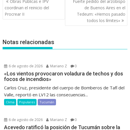
Obras Públicas e IPV
Fuerte pedido del arzobispo
de
coordinan el reinicio del
de Buenos Aires en el
entradas
Procrear II
Tedeum: «Hemos pasado
todos los límites»
Notas relacionadas
6 de agosto de 2026
Mariano Z
0
«Los vientos provocaron voladura de techos y dos
focos de incendios»
Carlos Cruz, presidente del cuerpo de Bomberos de Tafí del
Valle, reportó en LV12 las consecuencias...
Clima
Populares
Tucumán
6 de agosto de 2026
Mariano Z
0
Acevedo ratificó la posición de Tucumán sobre la