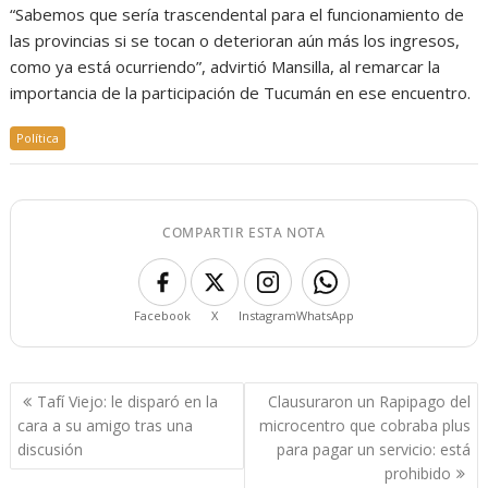
“Sabemos que sería trascendental para el funcionamiento de
las provincias si se tocan o deterioran aún más los ingresos,
como ya está ocurriendo”, advirtió Mansilla, al remarcar la
importancia de la participación de Tucumán en ese encuentro.
Política
COMPARTIR ESTA NOTA
Facebook
X
Instagram
WhatsApp
Navegación
Tafí Viejo: le disparó en la
Clausuraron un Rapipago del
de
cara a su amigo tras una
microcentro que cobraba plus
entradas
discusión
para pagar un servicio: está
prohibido