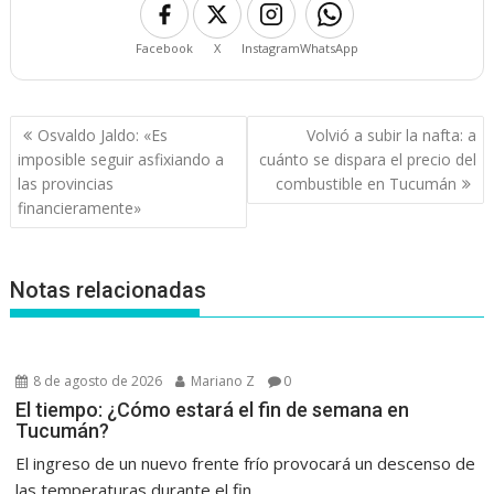
Facebook
X
Instagram
WhatsApp
Navegación
Osvaldo Jaldo: «Es
Volvió a subir la nafta: a
de
imposible seguir asfixiando a
cuánto se dispara el precio del
entradas
las provincias
combustible en Tucumán
financieramente»
Notas relacionadas
8 de agosto de 2026
Mariano Z
0
El tiempo: ¿Cómo estará el fin de semana en
Tucumán?
El ingreso de un nuevo frente frío provocará un descenso de
las temperaturas durante el fin...