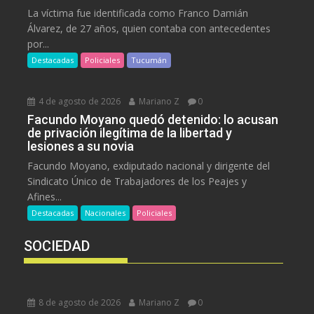
La víctima fue identificada como Franco Damián
Álvarez, de 27 años, quien contaba con antecedentes
por...
Destacadas
Policiales
Tucumán
4 de agosto de 2026
Mariano Z
0
Facundo Moyano quedó detenido: lo acusan
de privación ilegítima de la libertad y
lesiones a su novia
Facundo Moyano, exdiputado nacional y dirigente del
Sindicato Único de Trabajadores de los Peajes y
Afines...
Destacadas
Nacionales
Policiales
SOCIEDAD
8 de agosto de 2026
Mariano Z
0