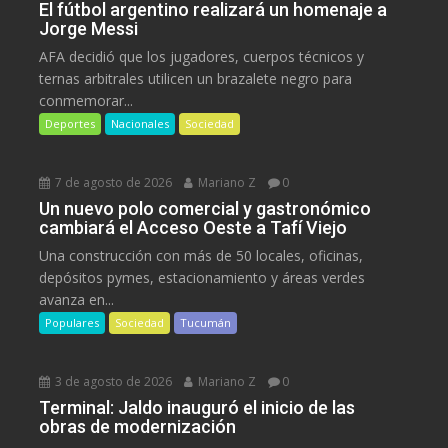
El fútbol argentino realizará un homenaje a
Jorge Messi
AFA decidió que los jugadores, cuerpos técnicos y
ternas arbitrales utilicen un brazalete negro para
conmemorar...
Deportes
Nacionales
Sociedad
7 de agosto de 2026
Mariano Z
0
Un nuevo polo comercial y gastronómico
cambiará el Acceso Oeste a Tafí Viejo
Una construcción con más de 50 locales, oficinas,
depósitos pymes, estacionamiento y áreas verdes
avanza en...
Populares
Sociedad
Tucumán
3 de agosto de 2026
Mariano Z
0
Terminal: Jaldo inauguró el inicio de las
obras de modernización