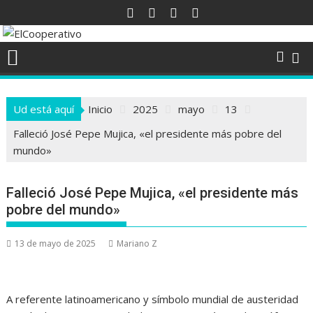
Saltar
al
contenido
Ud está aquí
Inicio
2025
mayo
13
Falleció José Pepe Mujica, «el presidente más pobre del
mundo»
Falleció José Pepe Mujica, «el presidente más
pobre del mundo»
13 de mayo de 2025
Mariano Z
A referente latinoamericano y símbolo mundial de austeridad