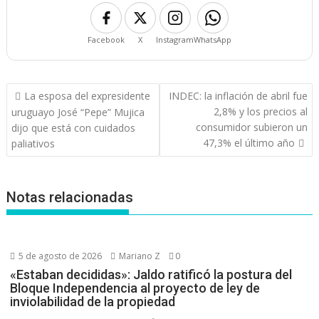
Facebook
X
Instagram
WhatsApp
Navegación
La esposa del expresidente
INDEC: la inflación de abril fue
de
2,8% y los precios al
uruguayo José “Pepe” Mujica
entradas
consumidor subieron un
dijo que está con cuidados
47,3% el último año
paliativos
Notas relacionadas
5 de agosto de 2026
Mariano Z
0
«Estaban decididas»: Jaldo ratificó la postura del
Bloque Independencia al proyecto de ley de
inviolabilidad de la propiedad