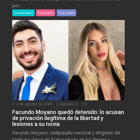
por...
Destacadas
Policiales
Tucumán
4 de agosto de 2026
Mariano Z
0
Facundo Moyano quedó detenido: lo acusan
de privación ilegítima de la libertad y
lesiones a su novia
Facundo Moyano, exdiputado nacional y dirigente del
Sindicato Único de Trabajadores de los Peajes y