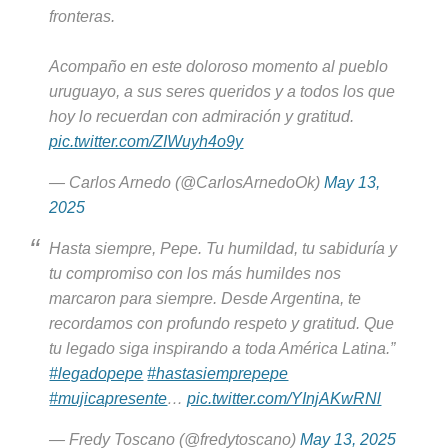
fronteras.
Acompaño en este doloroso momento al pueblo
uruguayo, a sus seres queridos y a todos los que
hoy lo recuerdan con admiración y gratitud.
pic.twitter.com/ZIWuyh4o9y
— Carlos Arnedo (@CarlosArnedoOk)
May 13,
2025
Hasta siempre, Pepe. Tu humildad, tu sabiduría y
tu compromiso con los más humildes nos
marcaron para siempre. Desde Argentina, te
recordamos con profundo respeto y gratitud. Que
tu legado siga inspirando a toda América Latina.”
#legadopepe
#hastasiemprepepe
#mujicapresente
…
pic.twitter.com/YInjAKwRNl
— Fredy Toscano (@fredytoscano)
May 13, 2025