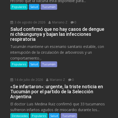
recordó que la vacuna está disponible para...
Populares
Salud
Tucumán
3 de agosto de 2026
Mariano Z
0
Salud confirmó que no hay casos de dengue
ni chikungunya y bajan las infecciones
respiratoria
Tucumán mantiene un escenario sanitario estable, con
interrupción de la circulación de arbovirosis y un
comportamiento...
Populares
Salud
Tucumán
14 de julio de 2026
Mariano Z
0
«Se infartaron»: urgente, la triste noticia en
Tucumán por el partido de la Selección
Argentina
El doctor Luis Medina Ruiz confirmó que 33 tucumanos
sufrieron infartos agudos de miocardio durante los...
Destacadas
Populares
Salud
Tucumán