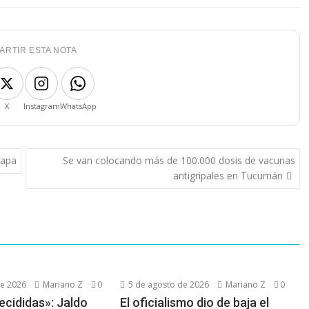
ARTIR ESTA NOTA
X
Instagram
WhatsApp
papa
Se van colocando más de 100.000 dosis de vacunas
antigripales en Tucumán
de 2026
Mariano Z
0
5 de agosto de 2026
Mariano Z
0
ecididas»: Jaldo
El oficialismo dio de baja el