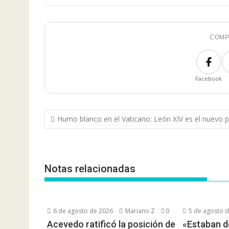
COMP
Facebook
N
Humo blanco en el Vaticano: León XIV es el nuevo 
a
v
e
Notas relacionadas
g
a
c
i
6 de agosto de 2026
Mariano Z
0
5 de agosto 
ó
Acevedo ratificó la posición de
«Estaban d