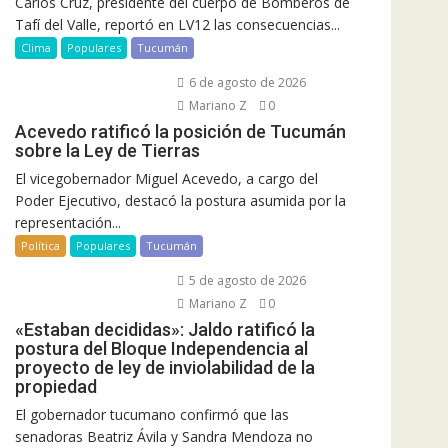
Carlos Cruz, presidente del cuerpo de Bomberos de
Tafí del Valle, reportó en LV12 las consecuencias...
Clima
Populares
Tucumán
6 de agosto de 2026
Mariano Z
0
Acevedo ratificó la posición de Tucumán
sobre la Ley de Tierras
El vicegobernador Miguel Acevedo, a cargo del
Poder Ejecutivo, destacó la postura asumida por la
representación...
Política
Populares
Tucumán
5 de agosto de 2026
Mariano Z
0
«Estaban decididas»: Jaldo ratificó la
postura del Bloque Independencia al
proyecto de ley de inviolabilidad de la
propiedad
El gobernador tucumano confirmó que las
senadoras Beatriz Ávila y Sandra Mendoza no