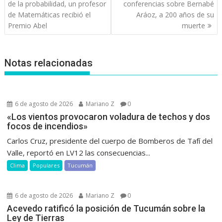
de
de la probabilidad, un profesor
conferencias sobre Bernabé
entradas
de Matemáticas recibió el
Aráoz, a 200 años de su
Premio Abel
muerte
Notas relacionadas
6 de agosto de 2026
Mariano Z
0
«Los vientos provocaron voladura de techos y dos
focos de incendios»
Carlos Cruz, presidente del cuerpo de Bomberos de Tafí del
Valle, reportó en LV12 las consecuencias...
Clima
Populares
Tucumán
6 de agosto de 2026
Mariano Z
0
Acevedo ratificó la posición de Tucumán sobre la
Ley de Tierras