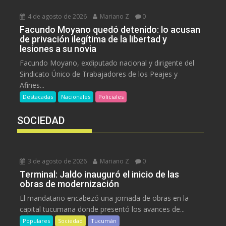
4 de agosto de 2026
Mariano Z
0
Facundo Moyano quedó detenido: lo acusan
de privación ilegítima de la libertad y
lesiones a su novia
Facundo Moyano, exdiputado nacional y dirigente del
Sindicato Único de Trabajadores de los Peajes y
Afines...
Destacadas
Nacionales
Policiales
SOCIEDAD
3 de agosto de 2026
Mariano Z
0
Terminal: Jaldo inauguró el inicio de las
obras de modernización
El mandatario encabezó una jornada de obras en la
capital tucumana donde presentó los avances de...
Populares
Sociedad
Tucumán