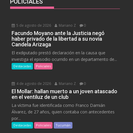
POLICIALES
5 de agosto de 2026
Mariano Z
0
Facundo Moyano ante la Justicia negó
haber privado de la libertad a su novia
Candela Arizaga
El exdiputado prestó declaración en la causa que
investiga el episodio ocurrido en un departamento de...
Destacadas
Policiales
4 de agosto de 2026
Mariano Z
0
El Mollar: hallan muerto a un joven atascado
en el ventiluz de un club
La víctima fue identificada como Franco Damián
Álvarez, de 27 años, quien contaba con antecedentes
por...
Destacadas
Policiales
Tucumán