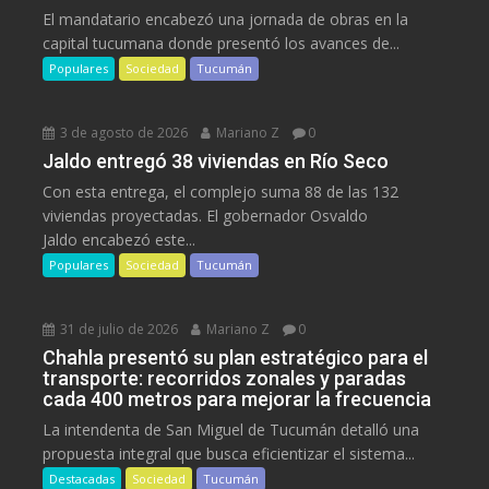
El mandatario encabezó una jornada de obras en la
capital tucumana donde presentó los avances de...
Populares
Sociedad
Tucumán
3 de agosto de 2026
Mariano Z
0
Jaldo entregó 38 viviendas en Río Seco
Con esta entrega, el complejo suma 88 de las 132
viviendas proyectadas. El gobernador Osvaldo
Jaldo encabezó este...
Populares
Sociedad
Tucumán
31 de julio de 2026
Mariano Z
0
Chahla presentó su plan estratégico para el
transporte: recorridos zonales y paradas
cada 400 metros para mejorar la frecuencia
La intendenta de San Miguel de Tucumán detalló una
propuesta integral que busca eficientizar el sistema...
Destacadas
Sociedad
Tucumán