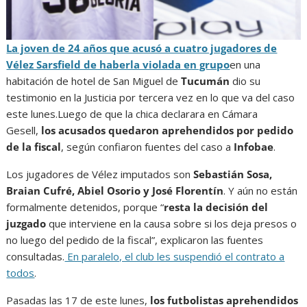
La joven de 24 años que acusó a cuatro jugadores de
Vélez Sarsfield de haberla violada en grupo
en una
habitación de hotel de San Miguel de
Tucumán
dio su
testimonio en la Justicia por tercera vez en lo que va del caso
este lunes.Luego de que la chica declarara en Cámara
Gesell,
los acusados quedaron aprehendidos por pedido
de la fiscal
, según confiaron fuentes del caso a
Infobae
.
Los jugadores de Vélez imputados son
Sebastián Sosa,
Braian Cufré, Abiel Osorio y José Florentín
. Y aún no están
formalmente detenidos, porque “
resta la decisión del
juzgado
que interviene en la causa sobre si los deja presos o
no luego del pedido de la fiscal”, explicaron las fuentes
consultadas.
En paralelo, el club les suspendió el contrato a
todos
.
Pasadas las 17 de este lunes,
los futbolistas aprehendidos