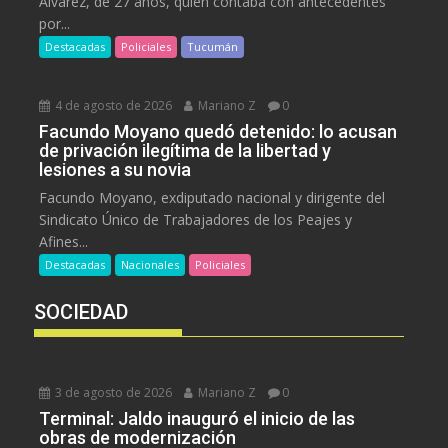
Álvarez, de 27 años, quien contaba con antecedentes
por...
Destacadas
Policiales
Tucumán
4 de agosto de 2026
Mariano Z
0
Facundo Moyano quedó detenido: lo acusan
de privación ilegítima de la libertad y
lesiones a su novia
Facundo Moyano, exdiputado nacional y dirigente del
Sindicato Único de Trabajadores de los Peajes y
Afines...
Destacadas
Nacionales
Policiales
SOCIEDAD
3 de agosto de 2026
Mariano Z
0
Terminal: Jaldo inauguró el inicio de las
obras de modernización