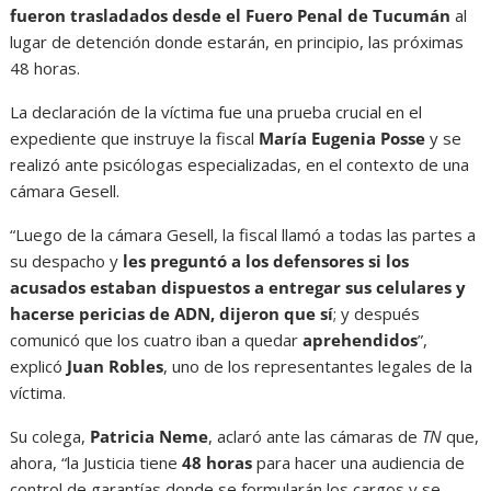
fueron trasladados desde el Fuero Penal de Tucumán
al
lugar de detención donde estarán, en principio, las próximas
48 horas.
La declaración de la víctima fue una prueba crucial en el
expediente que instruye la fiscal
María Eugenia Posse
y se
realizó ante psicólogas especializadas, en el contexto de una
cámara Gesell.
“Luego de la cámara Gesell, la fiscal llamó a todas las partes a
su despacho y
les preguntó a los defensores si los
acusados estaban dispuestos a entregar sus celulares y
hacerse pericias de ADN, dijeron que sí
; y después
comunicó que los cuatro iban a quedar
aprehendidos
”,
explicó
Juan Robles
, uno de los representantes legales de la
víctima.
Su colega,
Patricia Neme
, aclaró ante las cámaras de
TN
que,
ahora, “la Justicia tiene
48 horas
para hacer una audiencia de
control de garantías donde se formularán los cargos y se