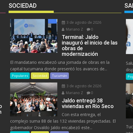
SOCIEDAD
SA
3 de agosto de 2026
Mariano Z
0
e
Terminal: Jaldo
inauguró el inicio de las
a
obras de
modernización
El mandatario encabezó una jornada de obras en la
Sal
capital tucumana donde presentó los avances de...
disp
Populares
Sociedad
Tucumán
Pop
3 de agosto de 2026
Mariano Z
0
Jaldo entregó 38
o
viviendas en Río Seco
n
Con esta entrega, el
complejo suma 88 de las 132 viviendas proyectadas. El
Tuc
gobernador Osvaldo Jaldo encabezó este...