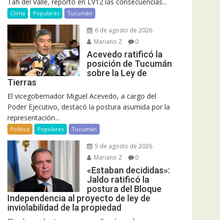
Tafí del Valle, reportó en LV12 las consecuencias...
Clima
Populares
Tucumán
6 de agosto de 2026
Mariano Z
0
Acevedo ratificó la
posición de Tucumán
sobre la Ley de
Tierras
El vicegobernador Miguel Acevedo, a cargo del
Poder Ejecutivo, destacó la postura asumida por la
representación...
Política
Populares
Tucumán
5 de agosto de 2026
Mariano Z
0
«Estaban decididas»:
Jaldo ratificó la
postura del Bloque
Independencia al proyecto de ley de
inviolabilidad de la propiedad