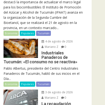
destacó la importancia de actualizar el marco legal
para los biocombustibles El Instituto de Promoción
del Azúcar y Alcohol de Tucumán (IPAAT) avanza en
la organización de la Segunda Cumbre del
Bioetanol, que se realizará el 21 de agosto en la
provincia, en un contexto marcado...
Economía
Populares
Tucumán
4 de agosto de 2026
Mariano Z
0
Industriales
Panaderos de
Tucumán: «El consumo no se reactiva»
Pablo Albertus, presidente del Centro Industriales
Panaderos de Tucumán, habló de sus inicios en el
Día...
Economía
Populares
Tucumán
3 de agosto de 2026
Mariano Z
0
La recaudación