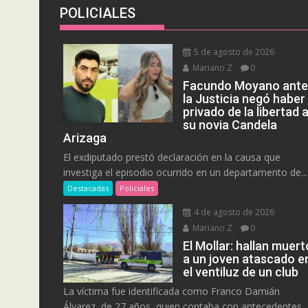
POLICIALES
5 de agosto de 2026
Mariano Z
0
Facundo Moyano ant
la Justicia negó haber
privado de la libertad 
su novia Candela
Arizaga
El exdiputado prestó declaración en la causa que
investiga el episodio ocurrido en un departamento de...
Destacadas
Policiales
4 de agosto de 2026
Mariano Z
0
El Mollar: hallan muert
a un joven atascado e
el ventiluz de un club
La víctima fue identificada como Franco Damián
Álvarez, de 27 años, quien contaba con antecedentes