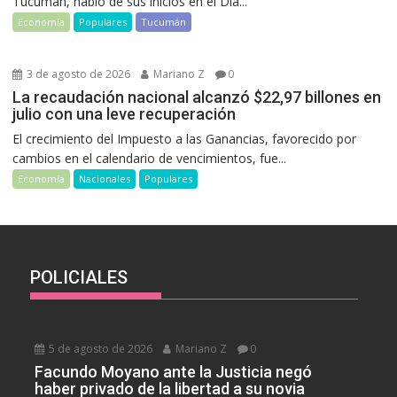
Tucumán, habló de sus inicios en el Día...
Economía
Populares
Tucumán
3 de agosto de 2026
Mariano Z
0
La recaudación nacional alcanzó $22,97 billones en
julio con una leve recuperación
El crecimiento del Impuesto a las Ganancias, favorecido por
cambios en el calendario de vencimientos, fue...
Economía
Nacionales
Populares
POLICIALES
5 de agosto de 2026
Mariano Z
0
Facundo Moyano ante la Justicia negó
haber privado de la libertad a su novia