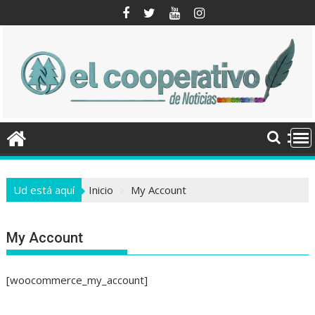
Saltar
al
contenido
Ud está aquí
Inicio
My Account
My Account
[woocommerce_my_account]