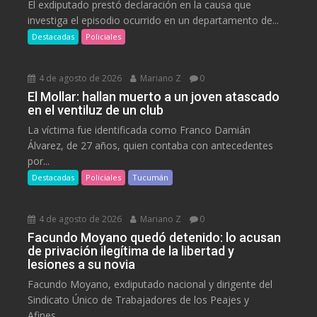
El exdiputado prestó declaración en la causa que
investiga el episodio ocurrido en un departamento de...
Destacadas
Policiales
4 de agosto de 2026
Mariano Z
0
El Mollar: hallan muerto a un joven atascado
en el ventiluz de un club
La víctima fue identificada como Franco Damián
Álvarez, de 27 años, quien contaba con antecedentes
por...
Destacadas
Policiales
Tucumán
4 de agosto de 2026
Mariano Z
0
Facundo Moyano quedó detenido: lo acusan
de privación ilegítima de la libertad y
lesiones a su novia
Facundo Moyano, exdiputado nacional y dirigente del
Sindicato Único de Trabajadores de los Peajes y
Afines...