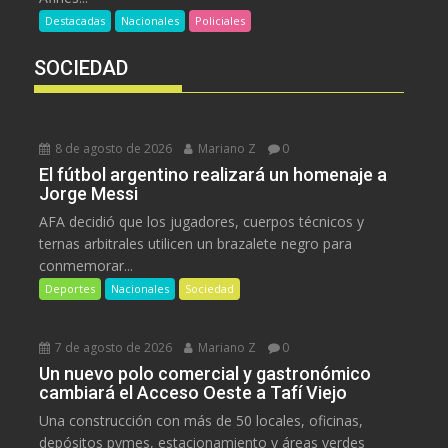
Destacadas
Nacionales
Policiales
SOCIEDAD
8 de agosto de 2026
Mariano Z
0
El fútbol argentino realizará un homenaje a
Jorge Messi
AFA decidió que los jugadores, cuerpos técnicos y
ternas arbitrales utilicen un brazalete negro para
conmemorar...
Deportes
Nacionales
Sociedad
7 de agosto de 2026
Mariano Z
0
Un nuevo polo comercial y gastronómico
cambiará el Acceso Oeste a Tafí Viejo
Una construcción con más de 50 locales, oficinas,
depósitos pymes, estacionamiento y áreas verdes