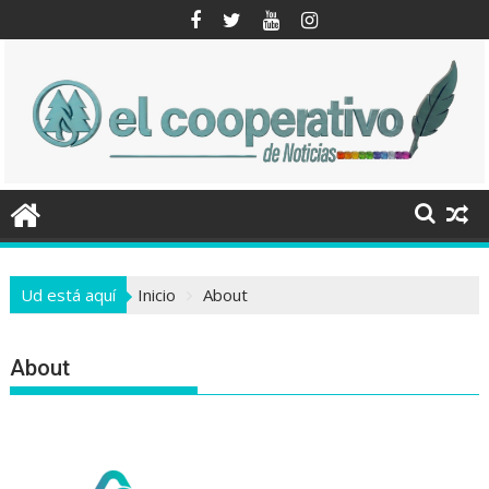
Saltar
al
contenido
Ud está aquí
Inicio
About
About