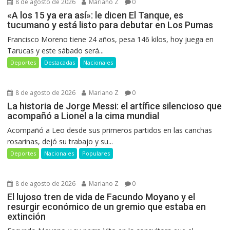
8 de agosto de 2026
Mariano Z
0
«A los 15 ya era así»: le dicen El Tanque, es
tucumano y está listo para debutar en Los Pumas
Francisco Moreno tiene 24 años, pesa 146 kilos, hoy juega en
Tarucas y este sábado será...
Deportes
Destacadas
Nacionales
8 de agosto de 2026
Mariano Z
0
La historia de Jorge Messi: el artífice silencioso que
acompañó a Lionel a la cima mundial
Acompañó a Leo desde sus primeros partidos en las canchas
rosarinas, dejó su trabajo y su...
Deportes
Nacionales
Populares
8 de agosto de 2026
Mariano Z
0
El lujoso tren de vida de Facundo Moyano y el
resurgir económico de un gremio que estaba en
extinción