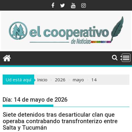
Saltar
al
contenido
Ud está aquí
Inicio
2026
mayo
14
Día:
14 de mayo de 2026
Siete detenidos tras desarticular clan que
operaba contrabando transfronterizo entre
Salta y Tucumán